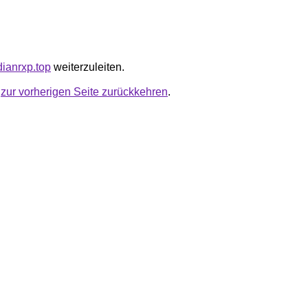
dianrxp.top
weiterzuleiten.
u
zur vorherigen Seite zurückkehren
.