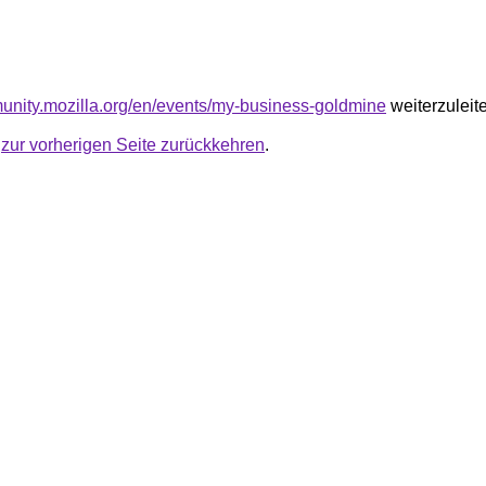
munity.mozilla.org/en/events/my-business-goldmine
weiterzuleit
u
zur vorherigen Seite zurückkehren
.