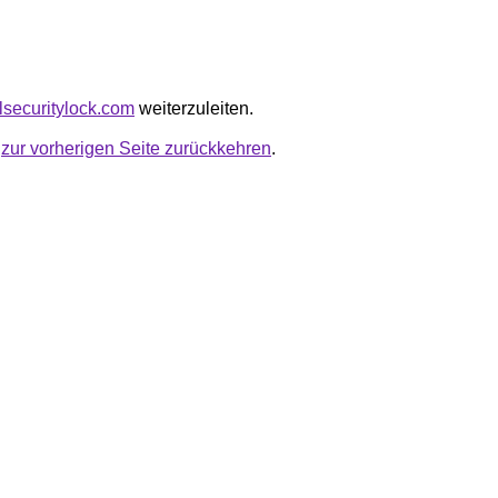
talsecuritylock.com
weiterzuleiten.
u
zur vorherigen Seite zurückkehren
.