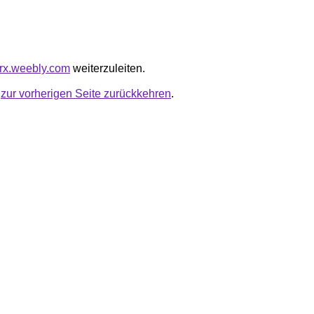
berx.weebly.com
weiterzuleiten.
u
zur vorherigen Seite zurückkehren
.