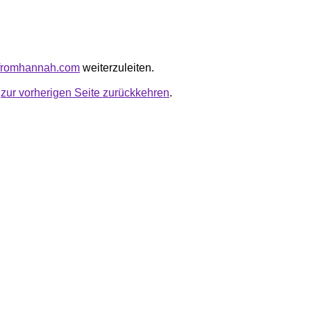
efromhannah.com
weiterzuleiten.
u
zur vorherigen Seite zurückkehren
.