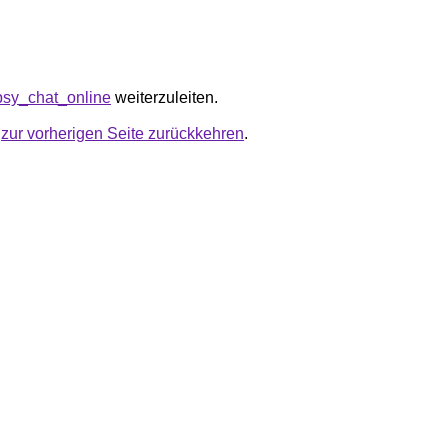
/psy_chat_online
weiterzuleiten.
u
zur vorherigen Seite zurückkehren
.