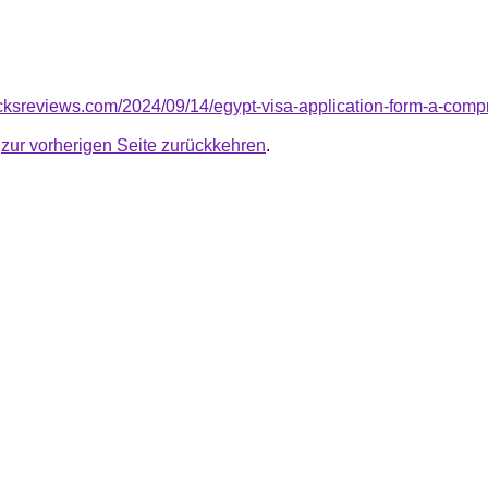
picksreviews.com/2024/09/14/egypt-visa-application-form-a-comp
u
zur vorherigen Seite zurückkehren
.