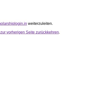
holarshiplogin.in
weiterzuleiten.
u
zur vorherigen Seite zurückkehren
.